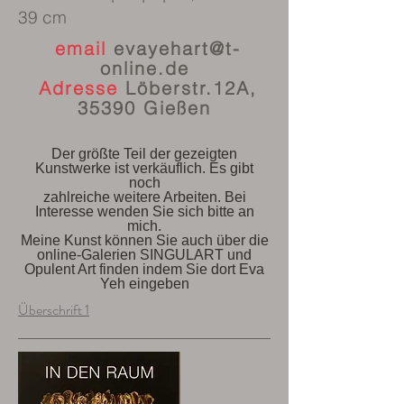
39 cm
email
evayehart@t-
online.de
Adresse
Löberstr.12A,
35390 Gießen
Der größte Teil der gezeigten
Kunstwerke ist verkäuflich. Es gibt
noch
zahlreiche weitere Arbeiten. Bei
Interesse wenden Sie sich bitte an
mich.
Meine Kunst können Sie auch über die
online-Galerien SINGULART und
Opulent Art finden indem Sie dort Eva
Yeh eingeben
Überschrift 1