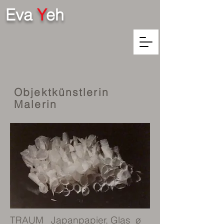
Eva
Y
eh
Objektkünstlerin
Malerin
TRAUM Japanpapier, Glas ø